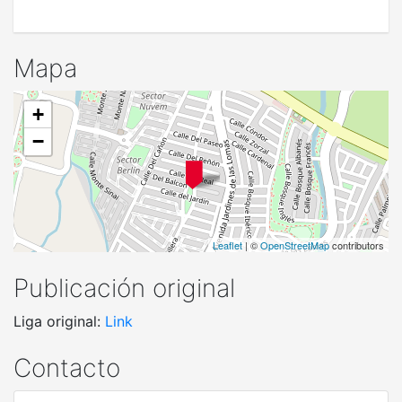
Mapa
+
−
Leaflet
| ©
OpenStreetMap
contributors
Publicación original
Liga original:
Link
Contacto