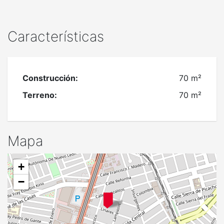
Características
Construcción:
70 m²
Terreno:
70 m²
Mapa
+
−