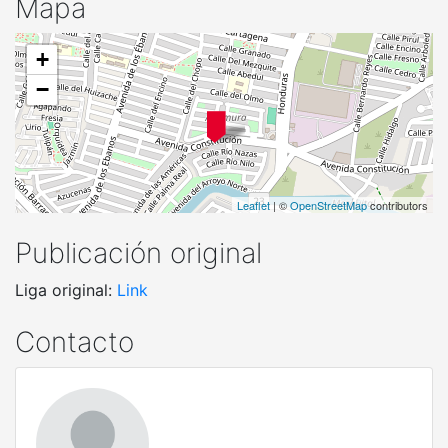
Mapa
+
−
Leaflet
| ©
OpenStreetMap
contributors
Publicación original
Liga original:
Link
Contacto