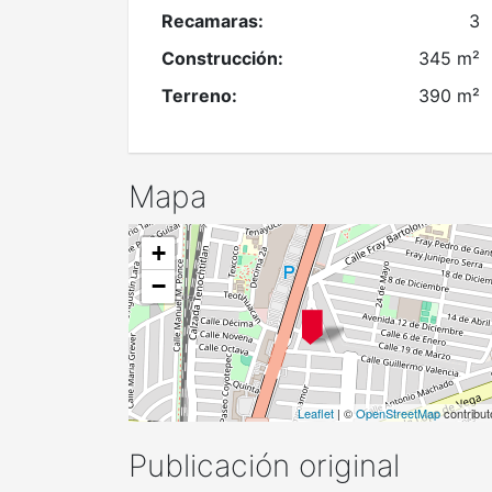
Recamaras:
3
Construcción:
345 m²
Terreno:
390 m²
Mapa
+
−
Leaflet
| ©
OpenStreetMap
contribut
Publicación original