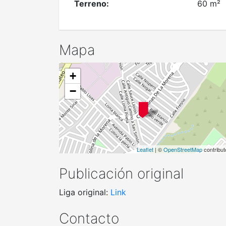
Terreno:
60 m²
Mapa
+
−
Leaflet
| ©
OpenStreetMap
contribut
Publicación original
Liga original:
Link
Contacto