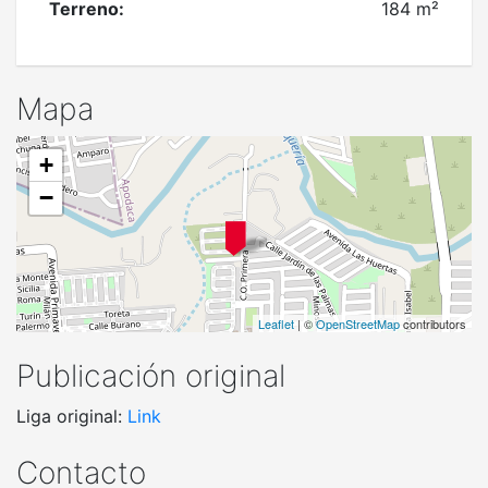
Terreno:
184 m²
Mapa
+
−
Leaflet
| ©
OpenStreetMap
contributors
Publicación original
Liga original:
Link
Contacto