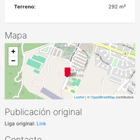
Terreno:
292 m²
Mapa
+
−
Leaflet
| ©
OpenStreetMap
contributors
Publicación original
Liga original:
Link
Contacto