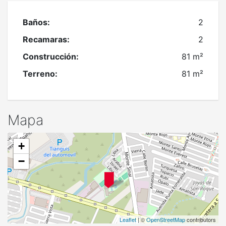
Baños:
2
Recamaras:
2
Construcción:
81 m²
Terreno:
81 m²
Mapa
+
−
Leaflet
| ©
OpenStreetMap
contributors