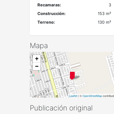
Recamaras:
3
Construcción:
153 m²
Terreno:
130 m²
Mapa
+
−
Leaflet
| ©
OpenStreetMap
contribut
Publicación original