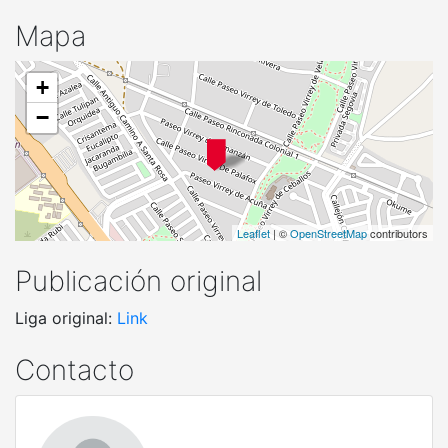
Mapa
+
−
Leaflet
| ©
OpenStreetMap
contributors
Publicación original
Liga original:
Link
Contacto