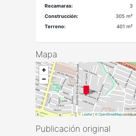
Recamaras:
3
Construcción:
305 m²
Terreno:
401 m²
Mapa
+
−
Leaflet
| ©
OpenStreetMap
contribut
Publicación original