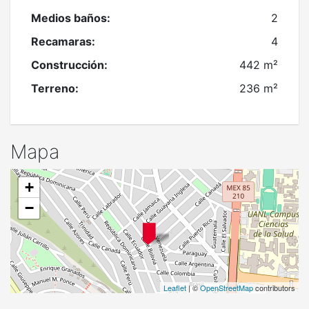
Medios baños:
2
Recamaras:
4
Construcción:
442 m²
Terreno:
236 m²
Mapa
+
−
Leaflet
| ©
OpenStreetMap
contributors