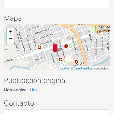
Mapa
+
−
Leaflet
| ©
OpenStreetMap
contributors
Publicación original
Liga original:
Link
Contacto