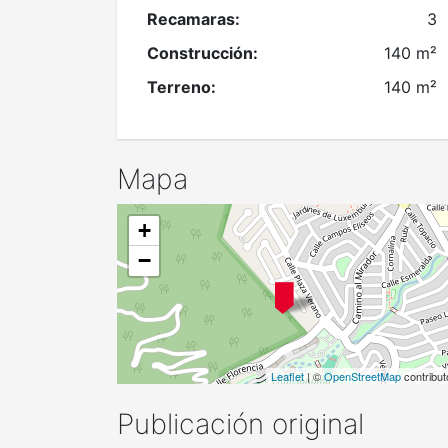
Recamaras:
3
Construcción:
140 m²
Terreno:
140 m²
Mapa
+
−
Leaflet
| ©
OpenStreetMap
contribut
Publicación original