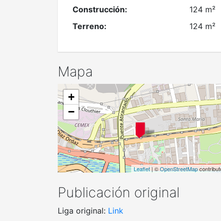
Construcción:
124 m²
Terreno:
124 m²
Mapa
+
−
Leaflet
| ©
OpenStreetMap
contribut
Publicación original
Liga original:
Link