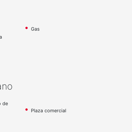
Gas
a
ano
o de
Plaza comercial