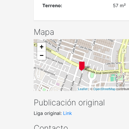
Terreno:
57 m²
Mapa
+
−
Leaflet
| ©
OpenStreetMap
contribut
Publicación original
Liga original:
Link
Contacto