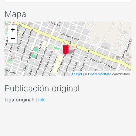
Mapa
+
−
Leaflet
| ©
OpenStreetMap
contributors
Publicación original
Liga original:
Link