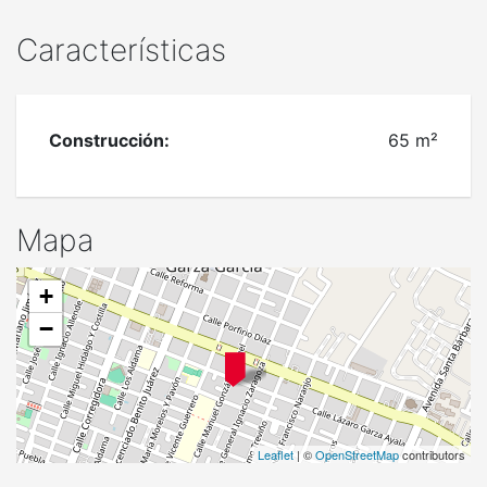
Características
Construcción:
65 m²
Mapa
+
−
Leaflet
| ©
OpenStreetMap
contributors