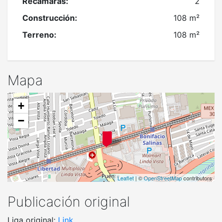
Recamaras:
2
Construcción:
108 m²
Terreno:
108 m²
Mapa
+
−
Leaflet
| ©
OpenStreetMap
contributors
Publicación original
Liga original:
Link