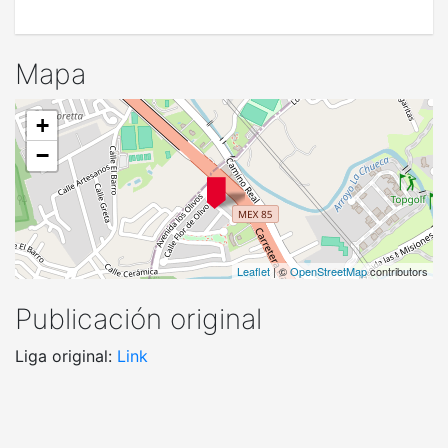
Mapa
+
−
Leaflet
| ©
OpenStreetMap
contributors
Publicación original
Liga original:
Link