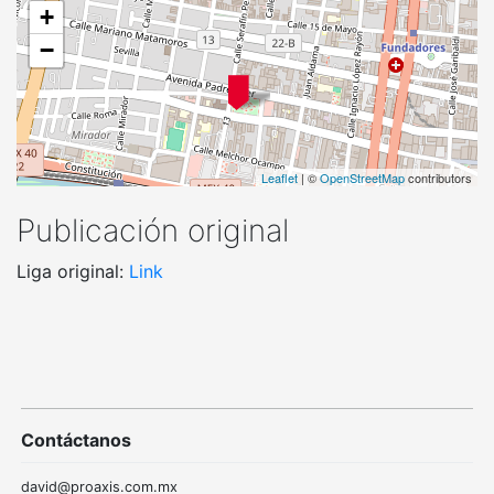
+
−
Leaflet
| ©
OpenStreetMap
contributors
Publicación original
Liga original:
Link
Contáctanos
david@proaxis.com.mx