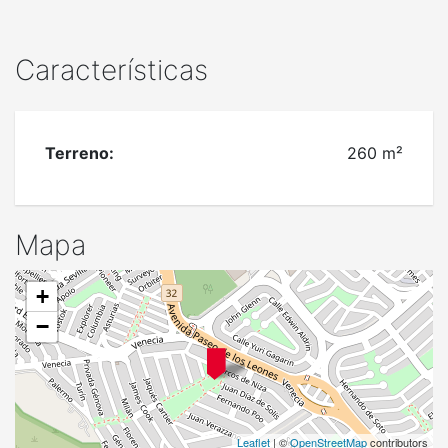
Características
Terreno:
260 m²
Mapa
+
−
Leaflet
| ©
OpenStreetMap
contributors