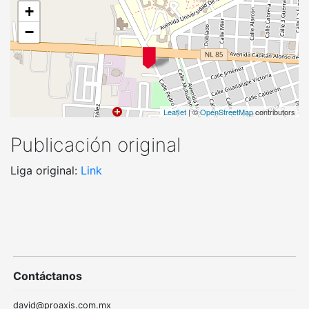
+
−
Leaflet
| ©
OpenStreetMap
contributors
Publicación original
Liga original:
Link
Contáctanos
david@proaxis.com.mx