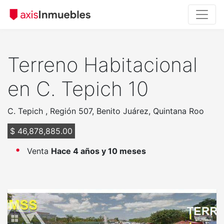
Terreno Habitacional
en C. Tepich 10
C. Tepich , Región 507, Benito Juárez, Quintana Roo
$ 46,878,885.00
Venta
Hace 4 años y 10 meses